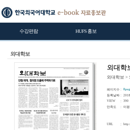
수강편람
HUFS 홍보
외대학보
외대학보
외대학보
>
:
8pag
페이지수
:
등록날짜
201
VIEW
:
390
:
만족도
미평
URL
:
http