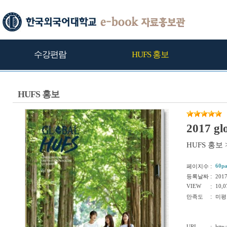
수강편람
HUFS 홍보
HUFS 홍보
2017 gl
HUFS 홍보
:
60p
페이지수
:
등록날짜
201
VIEW
:
10,0
:
만족도
미평
URL
http