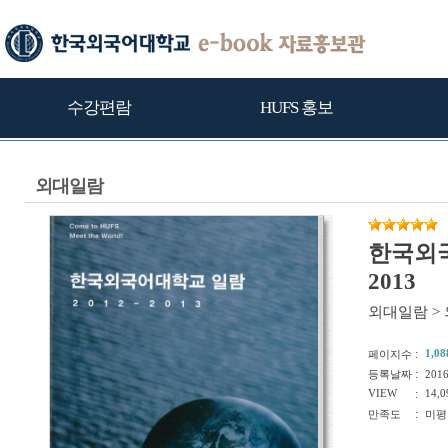
수강편람
HUFS 홍보
외대일람
한국외국
2013
외대일람
>
:
1,08
페이지수
:
등록날짜
201
VIEW
:
14,0
:
만족도
미평