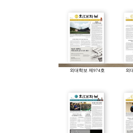
외대학보 제974호
외대