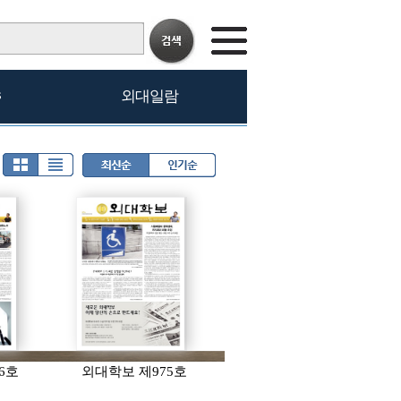
s
외대일람
6호
외대학보 제975호