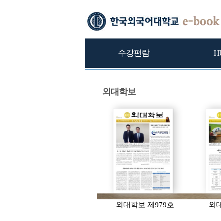
수강편람
H
외대학보
외대학보 제979호
외대